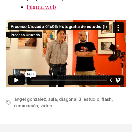
Página web
ángel gonzalez
,
aula
,
diagonal 3
,
estudio
,
flash
,
Etiquetas
iluminación
,
video