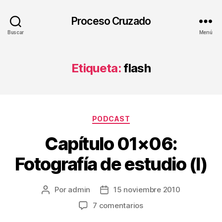
Proceso Cruzado
Buscar
Menú
Etiqueta:
flash
Categorías
PODCAST
Capítulo 01×06:
Fotografía de estudio (I)
Por
admin
15 noviembre 2010
Autor
Fecha
de
de
en
7 comentarios
la
la
Capítulo